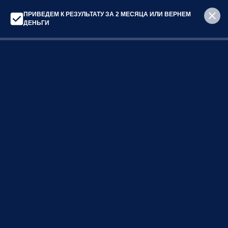
ПРИВЕДЕМ К РЕЗУЛЬТАТУ ЗА 2 МЕСЯЦА ИЛИ ВЕРНЕМ
+7 495 532 12 79
ДЕНЬГИ
Главная
/
Блог
Наш блог