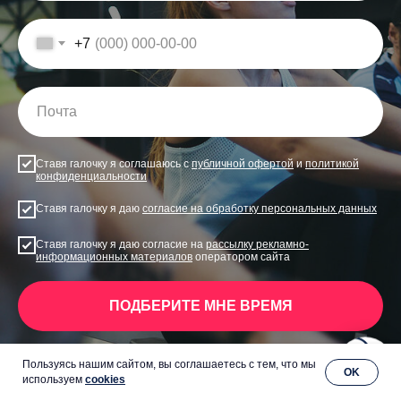
+7
Ставя галочку я соглашаюсь с
публичной офертой
и
политикой
конфиденциальности
Ставя галочку я даю
согласие на обработку персональных данных
Ставя галочку я даю согласие на
рассылку рекламно-
информационных материалов
оператором сайта
ПОДБЕРИТЕ МНЕ ВРЕМЯ
Пользуясь нашим сайтом, вы соглашаетесь с тем, что мы
OK
используем
cookies