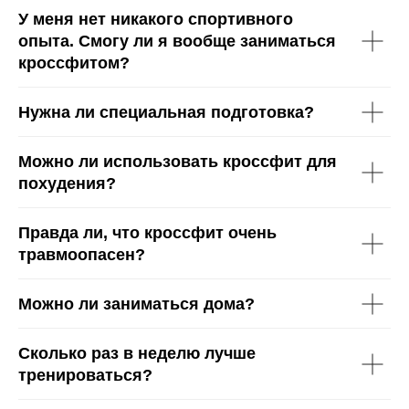
У меня нет никакого спортивного
опыта. Смогу ли я вообще заниматься
О студии
Направления
кроссфитом?
Кто мы
Гребля
Тренеры
45 минут
Вакансии
Гребля + Функционал
Блог
TRX + Функционал
Нужна ли специальная подготовка?
Ягодицы + Пресс
Кросс Флоу
Мобильность
Можно ли использовать кроссфит для
Цены
Групповые
похудения?
Персональные
Премиум
Акции
Аренда
Корпоративным
Спецпредложения
Правда ли, что кроссфит очень
клиентам
Гарантия результата
Сертификаты
травмоопасен?
Можно ли заниматься дома?
Расписание
Личный кабинет
Карта сайта
Москва,
Сколько раз в неделю лучше
Контакты
ул. Новослободская, д. 3,
+7 495 532 12 79
2 этаж
тренироваться?
+7 926 384 46 35
м. Новослободская
hello@flowrow.ru