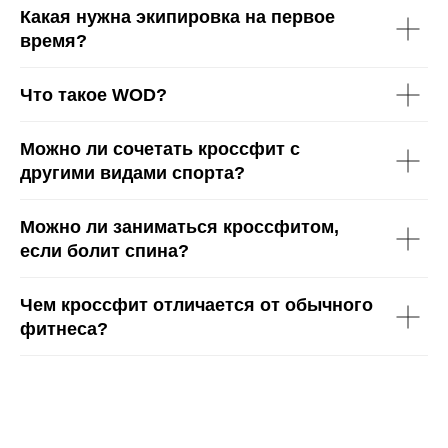
Режим работы:
Какая нужна экипировка на первое
Пн - Пт: 08:00 – 22:00
Написать менеджеру
Сб, Вс: 10:00 – 16:00
время?
Что такое WOD?
АО "ФЛОУ РОУ" ⠀⠀⠀ОГРН 1257700136011⠀⠀⠀ ИНН:
Можно ли сочетать кроссфит с
970704422
другими видами спорта?
Договор оферты
Политика конфиденциальности
Защита и обработка персональных данных
Можно ли заниматься кроссфитом,
Пользовательское соглашение
Согласие на обработку персональных данных
Согласие на информационную рассылку
если болит спина?
Чем кроссфит отличается от обычного
фитнеса?