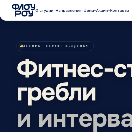
О студии
Направления
Цены
Акции
Контакты
МОСКВА · НОВОСЛОБОДСКАЯ
Фитнес-с
гребли
и интерв