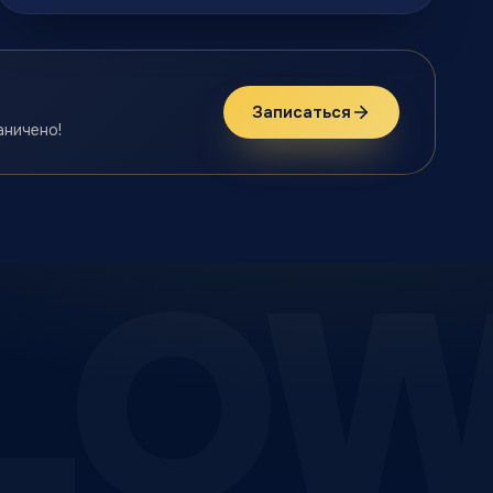
Записаться
аничено!
LO