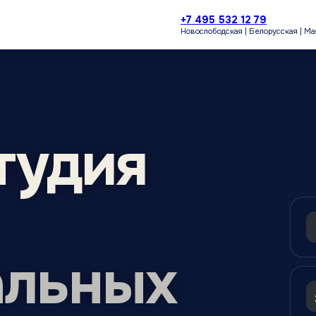
+7 495 532 12 79
Новослободская | Белорусская | М
тудия
альных