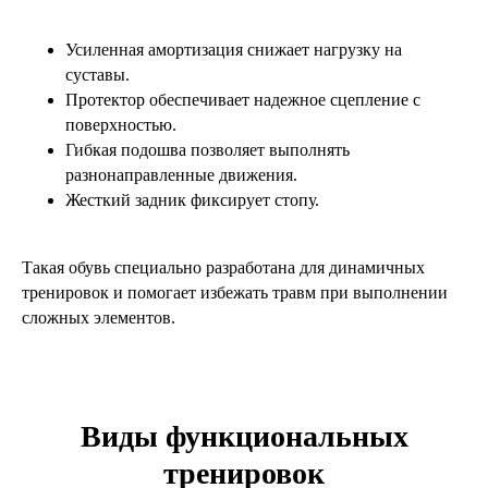
Усиленная амортизация снижает нагрузку на
суставы.
Протектор обеспечивает надежное сцепление с
поверхностью.
Гибкая подошва позволяет выполнять
разнонаправленные движения.
Жесткий задник фиксирует стопу.
Такая обувь специально разработана для динамичных
тренировок и помогает избежать травм при выполнении
сложных элементов.
Виды функциональных
тренировок