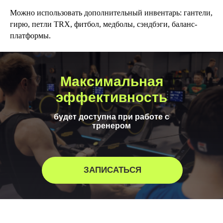
Можно использовать дополнительный инвентарь: гантели,
гирю, петли TRX, фитбол, медболы, сэндбэги, баланс-
платформы.
Максимальная
эффективность
будет доступна при работе с
тренером
ЗАПИСАТЬСЯ