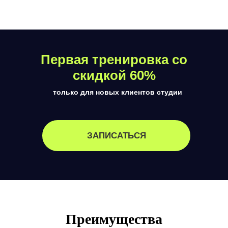
Первая тренировка со
скидкой 60%
только для новых клиентов студии
ЗАПИСАТЬСЯ
Преимущества