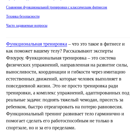
Сравнение функциональной тренировки с классическим фитнесом
Техника безопасности
Часто задаваемые вопросы
Функциональная тренировка
– что это такое в фитнесе и
как поможет вашему телу? Рассказывают эксперты
Флоуроу. Функциональная тренировка – это система
физических упражнений, направленная на развитие силы,
выносливости, координации и гибкости через имитацию
естественных движений, которые человек выполняет в
повседневной жизни. Это не просто тренировка ради
тренировки, а комплекс упражнений, адаптированных под
реальные задачи: поднять тяжелый чемодан, присесть за
ребенком, быстро отреагировать на потерю равновесия.
Функциональный тренинг развивает тело гармонично и
помогает сделать его работоспособным не только в
спортзале, но и за его пределами.