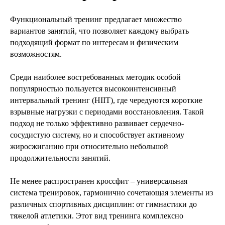
Функциональный тренинг предлагает множество
вариантов занятий, что позволяет каждому выбрать
подходящий формат по интересам и физическим
возможностям.
Среди наиболее востребованных методик особой
популярностью пользуется высокоинтенсивный
интервальный тренинг (HIIT), где чередуются короткие
взрывные нагрузки с периодами восстановления. Такой
подход не только эффективно развивает сердечно-
сосудистую систему, но и способствует активному
жиросжиганию при относительно небольшой
продолжительности занятий.
Не менее распространен кроссфит – универсальная
система тренировок, гармонично сочетающая элементы из
различных спортивных дисциплин: от гимнастики до
тяжелой атлетики. Этот вид тренинга комплексно