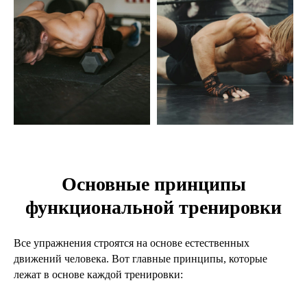
Основные принципы
функциональной тренировки
Все упражнения строятся на основе естественных
движений человека. Вот главные принципы, которые
лежат в основе каждой тренировки: