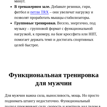
минут.
В тренажерном зале.
Добавьте резинки, гири,
фитбол и
петли TRX
– они увеличат нагрузку и
позволят проработать мышцы-стабилизаторы.
Групповые тренировки.
Весело, энергично, под
музыку – групповой формат с функциональной
нагрузкой, к примеру, на базе кроссфита или HIIT,
помогает держать темп и достигать спортивных
целей быстрее.
Функциональная тренировка
для мужчин
Для мужчин важна сила, выносливость, мощь. Но просто
поднимать штангу недостаточно. Функциональный
подход прокачивает силу, скорость и контроль над телом в