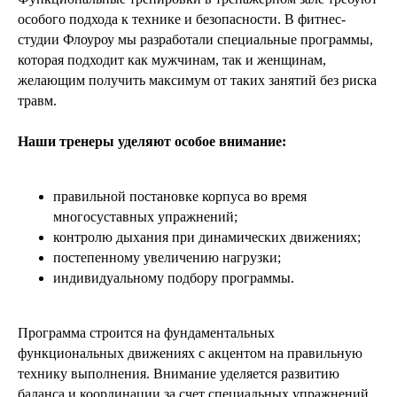
особого подхода к технике и безопасности. В фитнес-
студии Флоуроу мы разработали специальные программы,
которая подходит как мужчинам, так и женщинам,
желающим получить максимум от таких занятий без риска
травм.
Наши тренеры уделяют особое внимание:
правильной постановке корпуса во время
многосуставных упражнений;
контролю дыхания при динамических движениях;
постепенному увеличению нагрузки;
индивидуальному подбору программы.
Программа строится на фундаментальных
функциональных движениях с акцентом на правильную
технику выполнения. Внимание уделяется развитию
баланса и координации за счет специальных упражнений.