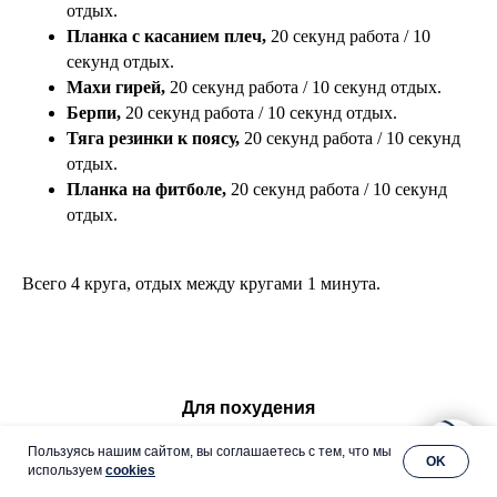
отдых.
Планка с касанием плеч,
20 секунд работа / 10
секунд отдых.
Махи гирей,
20 секунд работа / 10 секунд отдых.
Берпи,
20 секунд работа / 10 секунд отдых.
Тяга резинки к поясу,
20 секунд работа / 10 секунд
отдых.
Планка на фитболе,
20 секунд работа / 10 секунд
отдых.
Всего 4 круга, отдых между кругами 1 минута.
Для похудения
Пользуясь нашим сайтом, вы соглашаетесь с тем, что мы
OK
Присед + жим вверх с гантелями,
40 секунд работа
используем
cookies
/ 20 секунд отдых.