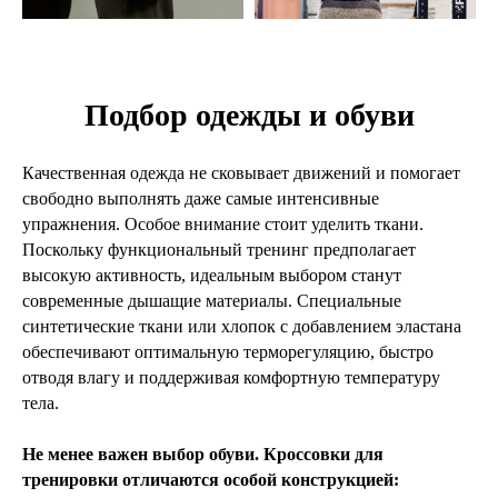
Подбор одежды и обуви
Качественная одежда не сковывает движений и помогает
свободно выполнять даже самые интенсивные
упражнения. Особое внимание стоит уделить ткани.
Поскольку функциональный тренинг предполагает
высокую активность, идеальным выбором станут
современные дышащие материалы. Специальные
синтетические ткани или хлопок с добавлением эластана
обеспечивают оптимальную терморегуляцию, быстро
отводя влагу и поддерживая комфортную температуру
тела.
Не менее важен выбор обуви. Кроссовки для
тренировки отличаются особой конструкцией: