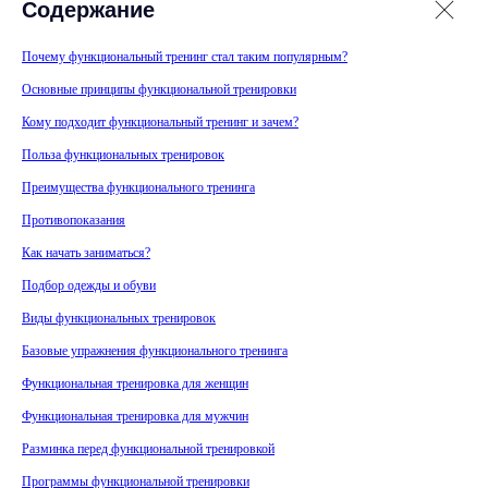
Содержание
Почему функциональный тренинг стал таким популярным?
Основные принципы функциональной тренировки
Кому подходит функциональный тренинг и зачем?
Польза функциональных тренировок
Преимущества функционального тренинга
Противопоказания
Как начать заниматься?
Подбор одежды и обуви
Виды функциональных тренировок
Базовые упражнения функционального тренинга
Функциональная тренировка для женщин
Функциональная тренировка для мужчин
Разминка перед функциональной тренировкой
Программы функциональной тренировки