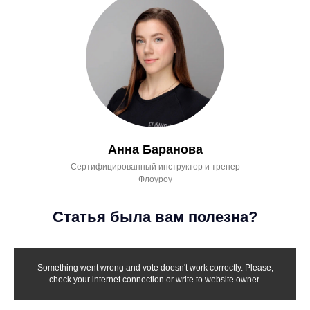
Расписание
Личный кабинет
Карта сайта
Москва,
Контакты
ул. Новослободская, д. 3,
+7 495 532 12 79
2 этаж
+7 926 384 46 35
м. Новослободская
hello@flowrow.ru
Режим работы:
Пн - Пт: 08:00 – 22:00
Написать менеджеру
Сб, Вс: 10:00 – 16:00
Анна Баранова
Сертифицированный инструктор и тренер
Флоуроу
АО "ФЛОУ РОУ" ⠀⠀⠀ОГРН 1257700136011⠀⠀⠀ ИНН:
970704422
Статья была вам полезна?
Договор оферты
Политика конфиденциальности
Защита и обработка персональных данных
Пользовательское соглашение
Согласие на обработку персональных данных
Согласие на информационную рассылку
Something went wrong and vote doesn't work correctly. Please,
check your internet connection or write to website owner.